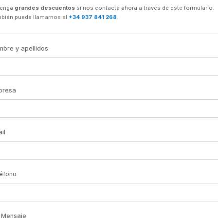
tenga
grandes descuentos
si nos contacta ahora a través de este formulario.
bién puede llamarnos al
+34 937 841 268
.
bre y apellidos
presa
il
éfono
Mensaje