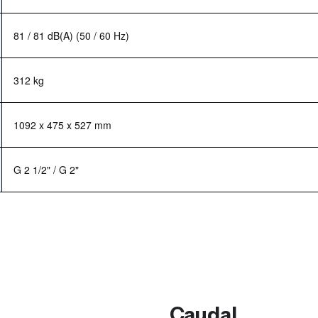
81 / 81 dB(A) (50 / 60 Hz)
312 kg
1092 x 475 x 527 mm
G 2 1/2" / G 2"
Caudal