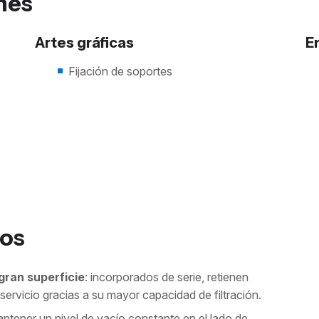
nes
Artes gráficas
E
Fijación de soportes
ios
 gran superficie
: incorporados de serie, retienen
 servicio gracias a su mayor capacidad de filtración.
antener un nivel de vacío constante en el lado de