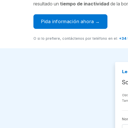
resultado un
tiempo de inactividad
de la bo
Pida información ahora →
O si lo prefiere, contáctenos por teléfono en el:
+34 
Le
So
Ob
Tam
Nom