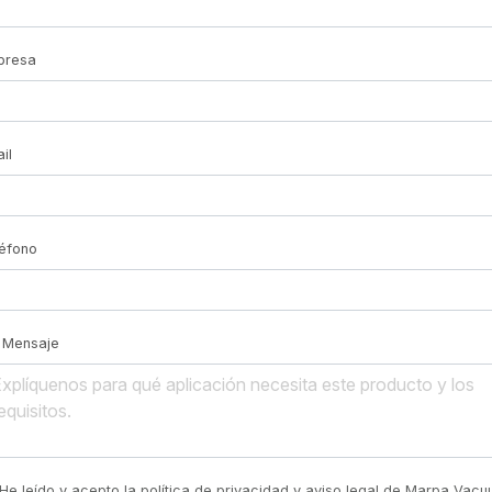
presa
il
éfono
Mensaje
He leído y acepto la política de privacidad y aviso legal de Marpa Vac