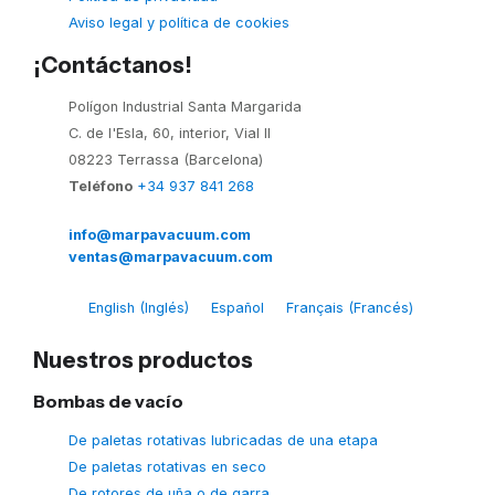
Aviso legal y política de cookies
¡Contáctanos!
Polígon Industrial Santa Margarida
C. de l'Esla, 60, interior, Vial II
08223 Terrassa (Barcelona)
Teléfono
+34 937 841 268
info@marpavacuum.com
ventas@marpavacuum.com
English
(
Inglés
)
Español
Français
(
Francés
)
Nuestros productos
Bombas de vacío
De paletas rotativas lubricadas de una etapa
De paletas rotativas en seco
De rotores de uña o de garra